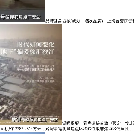
品牌健身器械(或划一档次品牌)，上海首套房贷利
温暖提醒：看房请提前致电预定，“以旧换
%，总建建面积约12282.28平方米，购房者需衡量焦点区稀缺性取非焦点区便当