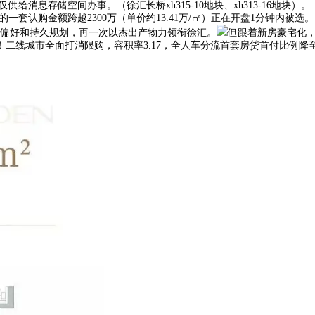
消息存储空间办事。（徐汇长桥xh315-10地块、xh313-16地块）。
套认购金额跨越2300万（单价约13.41万/㎡）正在开盘1分钟内被选。
偏好和持久规划，再一次以杰出产物力领衔徐汇。
但跟着新房豪宅化，短
力！二线城市全面打消限购，容积率3.17，全人车分流首套房贷首付比例降至