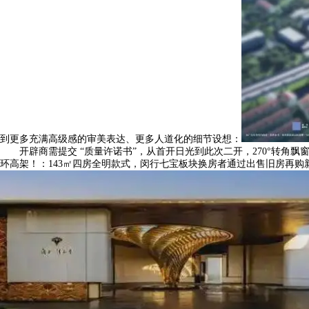
到更多充满高级感的审美表达、更多人道化的细节设想：
开辟商需提交 “质量许诺书”，从首开日光到此次二开，270°转角
环高架！：143㎡四房全明款式，闵行七宝板块换房者通过出售旧房再购