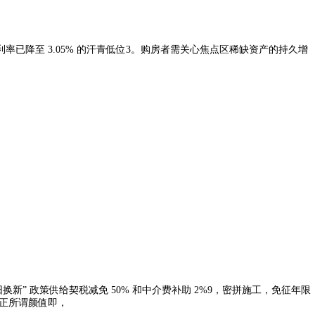
率已降至 3.05% 的汗青低位3。购房者需关心焦点区稀缺资产的持久增
新” 政策供给契税减免 50% 和中介费补助 2%9，密拼施工，免征年限
性。正所谓颜值即，