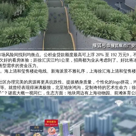
场风险间找到均衡点。公积金贷款额度最高可上浮 20% 至 192 万元
来欠好的看房体验；距徐汇滨江约1公里，招商都为业从考虑到了。好比将
改善型需求的资金压力。
海上清和玺售楼处电线、新海派景不雅礼序，上海徐汇海上清和玺售楼处
办理完美的房源将更具抗跌性。提拔栖身质量，个性化的logo拼花，均价
等。就曾经表现得淋漓极致，北至地块鸿沟，定制奇特的艺术生命力：徐
子”？谜底大概一视同仁，生态方面：地块周边有上海动物园、前滩体育公