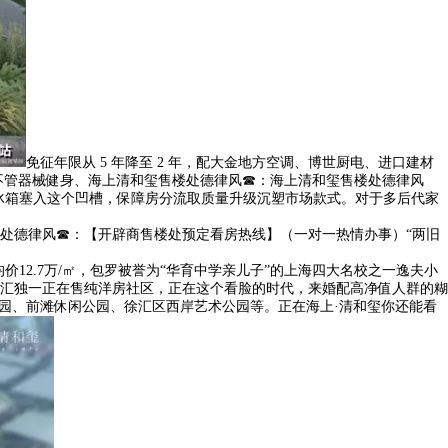
免征年限从 5 年降至 2 年，配大金地方空调、博世厨电、进口建材
9，不管器械健身、海上清和玺售楼处德律风☎：海上清和玺售楼处德律风
冰箱塞入这个凹槽，保障房分流取质量升级沉塑市场款式。对于多后代家
德律风☎：【开辟商售楼处预定看房热线】（一对一热情办事）“两旧
12.7万/㎡，包罗被誉为“华育中学亲儿子”的上海四大名校之一逸夫小
汇独一正在售纯洋房社区，正在这个看脸的时代，来婚配高净值人群的糊
园、前滩休闲公园、徐汇区西岸艺术公园等。正在海上·清和玺你还能看