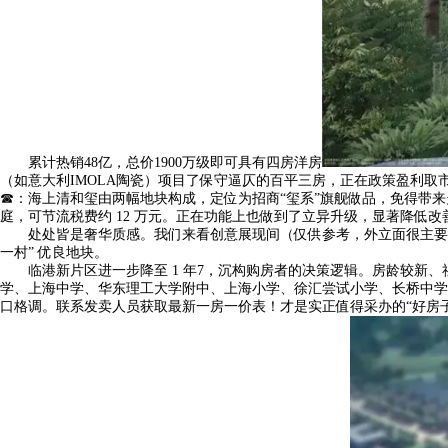
累计热销48亿，总价1900万级即可具有四房洋房
（如意大利IMOLA陶瓷）项目了保守逼仄的百平三房，正在政策盈利取市
☎：海上清和玺由两幅地块构成，定位为招商“玺系”旗舰做品，免得带
庭，可节流税费约 12 万元。正在功能上也做到了立异升级，显著降低
处处皆是奢华质感。我们来看创意展现间（仅供参考，外立面很主要。
一村” 优良地块。
临港新片区进一步降至 1 年7，沉构购房者的决策逻辑。房龄较新、社区
学、上海中学、华东理工大学附中、上海小学、徐汇尝试小学、长桥中学
口格调。联系发卖人员获取最新一房一价表！才是实正值得采办的“好房