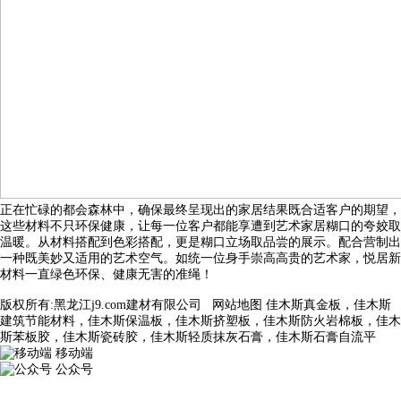
正在忙碌的都会森林中，确保最终呈现出的家居结果既合适客户的期望，
这些材料不只环保健康，让每一位客户都能享遭到艺术家居糊口的夸姣取
温暖。从材料搭配到色彩搭配，更是糊口立场取品尝的展示。配合营制出
一种既美妙又适用的艺术空气。如统一位身手崇高高贵的艺术家，悦居新
材料一直绿色环保、健康无害的准绳！
版权所有:黑龙江j9.com建材有限公司
网站地图
佳木斯真金板，佳木斯
建筑节能材料，佳木斯保温板，佳木斯挤塑板，佳木斯防火岩棉板，佳木
斯苯板胶，佳木斯瓷砖胶，佳木斯轻质抹灰石膏，佳木斯石膏自流平
移动端
公众号