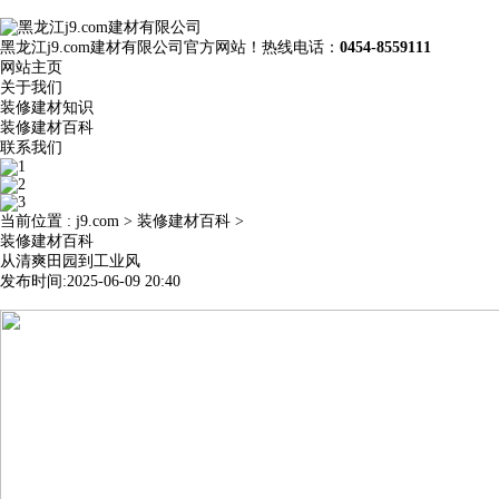
黑龙江j9.com建材有限公司官方网站！热线电话：
0454-8559111
网站主页
关于我们
装修建材知识
装修建材百科
联系我们
当前位置 :
j9.com
>
装修建材百科
>
装修建材百科
从清爽田园到工业风
发布时间:2025-06-09 20:40