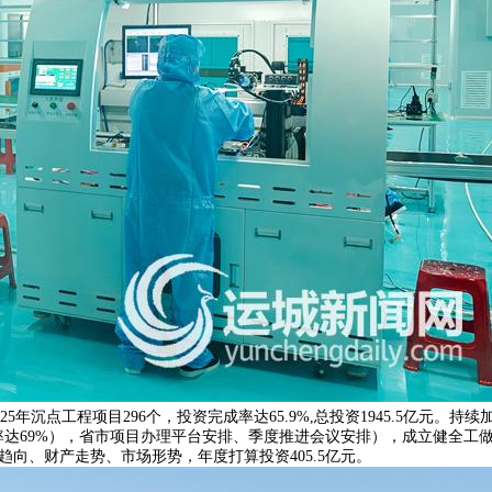
25年沉点工程项目296个，投资完成率达65.9%,总投资1945.5亿
工率达69%），省市项目办理平台安排、季度推进会议安排），成立健全
向、财产走势、市场形势，年度打算投资405.5亿元。