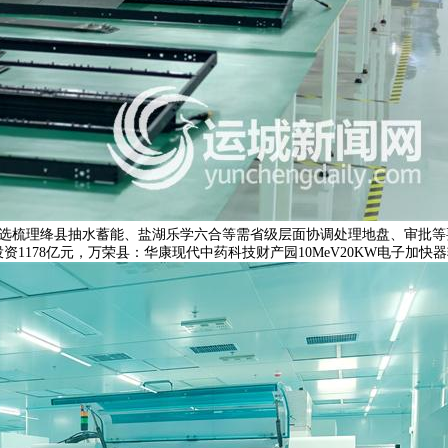
选梳理绛县抽水蓄能、盐湖乐学六合等需省级层面协调处理地盘、审批等要素
资1178亿元，万荣县：华康现代中药科技财产园10MeV20KW电子加